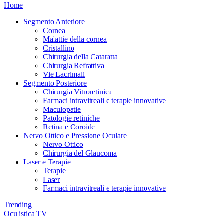
Home
Segmento Anteriore
Cornea
Malattie della cornea
Cristallino
Chirurgia della Cataratta
Chirurgia Refrattiva
Vie Lacrimali
Segmento Posteriore
Chirurgia Vitroretinica
Farmaci intravitreali e terapie innovative
Maculopatie
Patologie retiniche
Retina e Coroide
Nervo Ottico e Pressione Oculare
Nervo Ottico
Chirurgia del Glaucoma
Laser e Terapie
Terapie
Laser
Farmaci intravitreali e terapie innovative
Trending
Oculistica TV