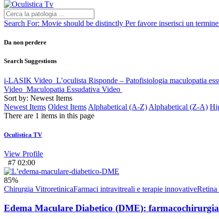
Search For:
Movie should be distinctly
Per favore inserisci un termine 
Da non perdere
Search Suggestions
i-LASIK
Video
L’oculista Risponde – Patofisiologia maculopatia ess
Video
Maculopatia Essudativa
Video
Sort by: Newest Items
Newest Items
Oldest Items
Alphabetical (A-Z)
Alphabetical (Z-A)
Hi
There are 1 items in this page
Oculistica TV
View Profile
#7
02:00
85
%
Chirurgia Vitroretinica
Farmaci intravitreali e terapie innovative
Retina
Edema Maculare Diabetico (DME): farmacochirurgia