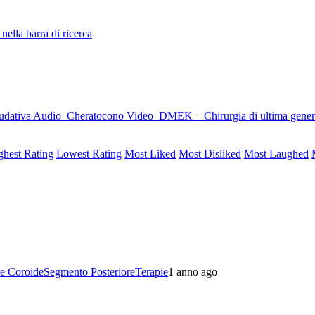
nella barra di ricerca
udativa
Audio
Cheratocono
Video
DMEK – Chirurgia di ultima generaz
ghest Rating
Lowest Rating
Most Liked
Most Disliked
Most Laughed
 e Coroide
Segmento Posteriore
Terapie
1 anno ago