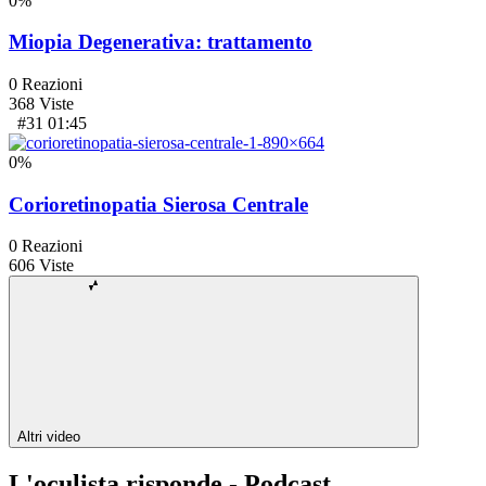
0
%
Miopia Degenerativa: trattamento
0
Reazioni
368
Viste
#31
01:45
0
%
Corioretinopatia Sierosa Centrale
0
Reazioni
606
Viste
Altri video
L'oculista risponde - Podcast