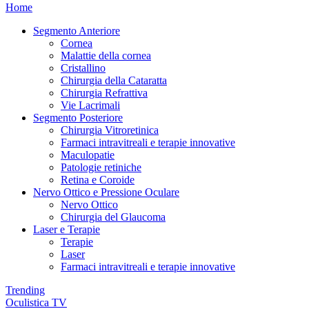
Home
Segmento Anteriore
Cornea
Malattie della cornea
Cristallino
Chirurgia della Cataratta
Chirurgia Refrattiva
Vie Lacrimali
Segmento Posteriore
Chirurgia Vitroretinica
Farmaci intravitreali e terapie innovative
Maculopatie
Patologie retiniche
Retina e Coroide
Nervo Ottico e Pressione Oculare
Nervo Ottico
Chirurgia del Glaucoma
Laser e Terapie
Terapie
Laser
Farmaci intravitreali e terapie innovative
Trending
Oculistica TV