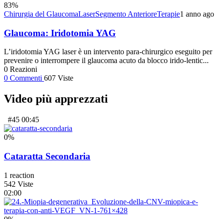
83
%
Chirurgia del Glaucoma
Laser
Segmento Anteriore
Terapie
1 anno ago
Glaucoma: Iridotomia YAG
L’iridotomia YAG laser è un intervento para-chirurgico eseguito per
prevenire o interrompere il glaucoma acuto da blocco irido-lentic...
0
Reazioni
0
Commenti
607
Viste
Video più apprezzati
#45
00:45
0
%
Cataratta Secondaria
1
reaction
542
Viste
02:00