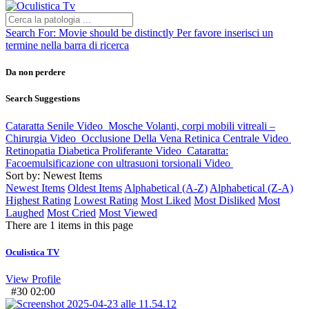
Search For:
Movie should be distinctly
Per favore inserisci un
termine nella barra di ricerca
Da non perdere
Search Suggestions
Cataratta Senile
Video
Mosche Volanti, corpi mobili vitreali –
Chirurgia
Video
Occlusione Della Vena Retinica Centrale
Video
Retinopatia Diabetica Proliferante
Video
Cataratta:
Facoemulsificazione con ultrasuoni torsionali
Video
Sort by: Newest Items
Newest Items
Oldest Items
Alphabetical (A-Z)
Alphabetical (Z-A)
Highest Rating
Lowest Rating
Most Liked
Most Disliked
Most
Laughed
Most Cried
Most Viewed
There are 1 items in this page
Oculistica TV
View Profile
#30
02:00