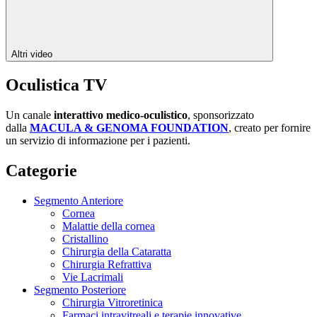
Altri video
Oculistica TV
Un canale
interattivo medico-oculistico
, sponsorizzato
dalla
MACULA & GENOMA FOUNDATION
, creato per fornire
un servizio di informazione per i pazienti.
Categorie
Segmento Anteriore
Cornea
Malattie della cornea
Cristallino
Chirurgia della Cataratta
Chirurgia Refrattiva
Vie Lacrimali
Segmento Posteriore
Chirurgia Vitroretinica
Farmaci intravitreali e terapie innovative