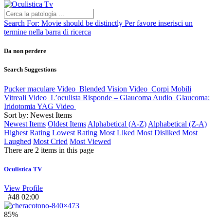
Search For:
Movie should be distinctly
Per favore inserisci un
termine nella barra di ricerca
Da non perdere
Search Suggestions
Pucker maculare
Video
Blended Vision
Video
Corpi Mobili
Vitreali
Video
L’oculista Risponde – Glaucoma
Audio
Glaucoma:
Iridotomia YAG
Video
Sort by: Newest Items
Newest Items
Oldest Items
Alphabetical (A-Z)
Alphabetical (Z-A)
Highest Rating
Lowest Rating
Most Liked
Most Disliked
Most
Laughed
Most Cried
Most Viewed
There are 2 items in this page
Oculistica TV
View Profile
#48
02:00
85
%