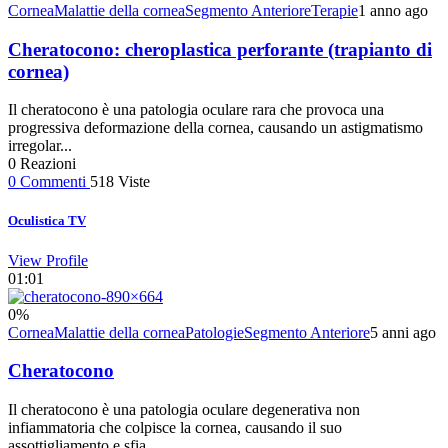
Cornea
Malattie della cornea
Segmento Anteriore
Terapie
1 anno ago
Cheratocono: cheroplastica perforante (trapianto di
cornea)
Il cheratocono è una patologia oculare rara che provoca una
progressiva deformazione della cornea, causando un astigmatismo
irregolar...
0
Reazioni
0
Commenti
518
Viste
Oculistica TV
View Profile
01:01
0
%
Cornea
Malattie della cornea
Patologie
Segmento Anteriore
5 anni ago
Cheratocono
Il cheratocono è una patologia oculare degenerativa non
infiammatoria che colpisce la cornea, causando il suo
assottigliamento e sfia...