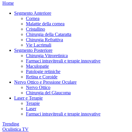
Home
Segmento Anteriore
Cornea
Malattie della cornea
Cristallino
Chirurgia della Cataratta
Chirurgia Refrattiva
Vie Lacrimali
Segmento Posteriore
Chirurgia Vitroretinica
Farmaci intravitreali e terapie innovative
Maculopatie
Patologie retiniche
Retina e Coroide
Nervo Ottico e Pressione Oculare
Nervo Ottico
Chirurgia del Glaucoma
Laser e Terapie
Terapie
Laser
Farmaci intravitreali e terapie innovative
Trending
Oculistica TV